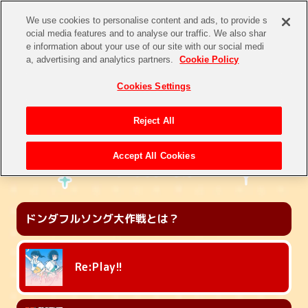
We use cookies to personalise content and ads, to provide s
ocial media features and to analyse our traffic. We also shar
e information about your use of our site with our social medi
a, advertising and analytics partners.
Cookie Policy
どんちゃんのド
Cookies Settings
Reject All
Accept All Cookies
ドンダフルソング
大作戦とは？
Re:Play!!