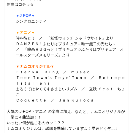
新曲はコチラ☆
▼
J-POP
▼
シンクロニシティ
▼アニメ▼
時を待とう ／ 「妖怪ウォッチ シャドウサイド」より
ＤＡＮＺＥＮ！ふたりはプリキュア～唯一無二の光たち～
／ 「映画ＨＵＧっと！プリキュア♡ふたりはプリキュア オ
ールスターズメモリーズ」より
▼ナムコオリジナル▼
ＥｔｅｒＮａｌ Ｒｉｎｇ ／ ｍｕｓｅｏ
Ｔｏｏｎ Ｔｏｗｎ’ｓ Ｔｏｙｓ’ Ｔｕｎｅ ／ Ｒｅｔｒｏｐｏ
ｌｉｔａｌｉｅｎｓ
まるくてはやくてすさまじいリズム ／ 立秋 ｆｅａｔ．ちょ
こ
Ｃｏｑｕｅｔｔｅ ／ Ｊｕｎ Ｋｕｒｏｄａ
人気の
J-POP
・アニメ の楽曲に加え、なんと、ナムコオリジナルが
一挙に４曲追加！！
いったい何が起こるのカッ！？？
ナムコオリジナルは、試聴を準備していますよ！早速どうぞ↓↓↓