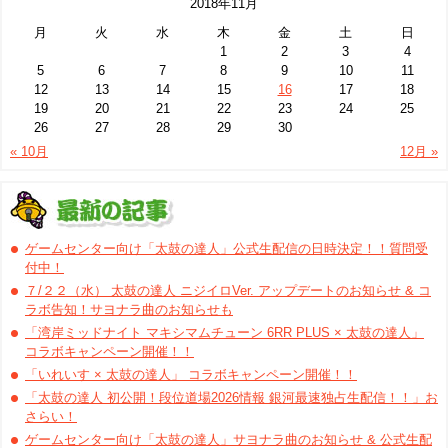
2018年11月
月
火
水
木
金
土
日
1
2
3
4
5
6
7
8
9
10
11
12
13
14
15
16
17
18
19
20
21
22
23
24
25
26
27
28
29
30
« 10月
12月 »
ゲームセンター向け「太鼓の達人」公式生配信の日時決定！！質問受
付中！
７/２２（水） 太鼓の達人 ニジイロVer. アップデートのお知らせ & コ
ラボ告知！サヨナラ曲のお知らせも
「湾岸ミッドナイト マキシマムチューン 6RR PLUS × 太鼓の達人」
コラボキャンペーン開催！！
「いれいす × 太鼓の達人」 コラボキャンペーン開催！！
「太鼓の達人 初公開！段位道場2026情報 銀河最速独占生配信！！」お
さらい！
ゲームセンター向け「太鼓の達人」サヨナラ曲のお知らせ & 公式生配