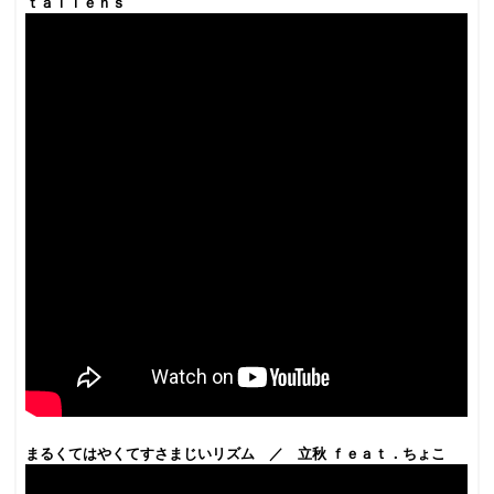
ｔａｌｉｅｎｓ
まるくてはやくてすさまじいリズム ／ 立秋 ｆｅａｔ．ちょこ