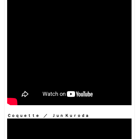
Ｃｏｑｕｅｔｔｅ ／ Ｊｕｎ Ｋｕｒｏｄａ