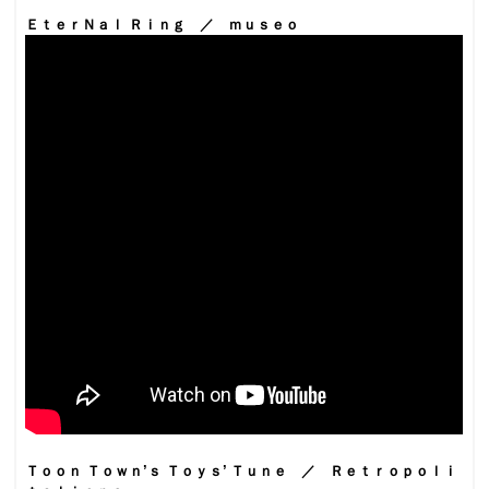
ＥｔｅｒＮａｌ Ｒｉｎｇ ／ ｍｕｓｅｏ
Ｔｏｏｎ Ｔｏｗｎ’ｓ Ｔｏｙｓ’ Ｔｕｎｅ ／ Ｒｅｔｒｏｐｏｌｉ