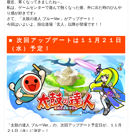
最近、寒くなってきましたね～。
私は、ゲームセンターで遊んで熱くなった後、外に出た時のひんや
り感が好きです♪
さて、「太鼓の達人 ブルー
Ver.
」がアップデート！
今回はいよいよ、段位道場「玄人」以降が登場です！！
■ 次回アップデートは１１月２１日
（水）予定！
「太鼓の達人 ブルー
Ver.
」の、次回アップデート予定日が、１１月
２１日（水）に決定～！