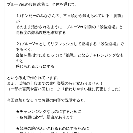
ブルー
Ver.
の段位道場は、全体を通じて、
１)ドンだーのみなさんの、常日頃から鍛えられている「腕前」
が
そのまま活かされるように、ブルー
Ver
.以前の「段位道場」と
同程度の難易度感を維持する
２)ブルー
Ver.
としてリフレッシュして登場する「段位道場」で
あるべく、
合格を目指すにあたっては「挑戦」となるチャレンジングなも
のと
感じられるようにする
という考えで作られています。
まぁ、以前の十段までの先行登場の時と変わりません！
（一部の言葉や言い回しは、より伝わりやすい様に変更しました）
今回追加となる４つお題の内容で説明すると、
★チャレンジングなものにするために
・各お題に必ず、新曲があります
★普段の腕が活かされるものにするために