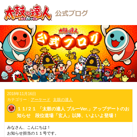
2018年11月16日
カテゴリー :
アーケード
太鼓の達人
１１/２１ 「太鼓の達人 ブルーVer.」アップデートのお
知らせ 段位道場「玄人」以降、いよいよ登場！
みなさん、こんにちは！
お知らせ担当の１１号です。