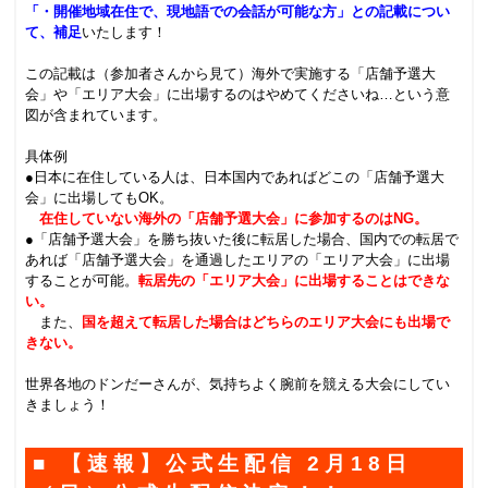
「・開催地域在住で、現地語での会話が可能な方」との記載につい
て、補足
いたします！
.
この記載は（参加者さんから見て）海外で実施する「店舗予選大
会」や「エリア大会」に出場するのはやめてくださいね…という意
図が含まれています。
.
具体例
●日本に在住している人は、日本国内であればどこの「店舗予選大
会」に出場してもOK。
在住していない海外の「店舗予選大会」に参加するのはNG。
●「店舗予選大会」を勝ち抜いた後に転居した場合、国内での転居で
あれば「店舗予選大会」を通過したエリアの「エリア大会」に出場
することが可能。
転居先の「エリア大会」に出場することはできな
い。
また、
国を超えて転居した場合はどちらのエリア大会にも出場で
きない。
.
世界各地のドンだーさんが、気持ちよく腕前を競える大会にしてい
きましょう！
■ 【速報】公式生配信 2月18日