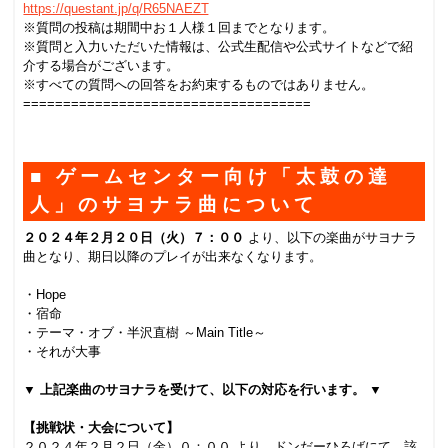
https://questant.jp/q/R65NAEZT
.
※質問の投稿は期間中お１人様１回までとなります。
※質問と入力いただいた情報は、公式生配信や公式サイトなどで紹
介する場合がございます。
※すべての質問への回答をお約束するものではありません。
====================================
.
■ ゲームセンター向け「太鼓の達
人」のサヨナラ曲について
２０２４
年２月２０日（火）７：００
より、以下の楽曲がサヨナラ
曲となり、期日以降のプレイが出来なくなります。
.
・Hope
・宿命
・テーマ・オブ・半沢直樹 ～Main Title～
・それが大事
.
▼ 上記楽曲のサヨナラを受けて、以下の対応を行います。 ▼
.
【挑戦状・大会について】
２０２４年２月２日（金）０：００ より、ドンだーひろばにて、該