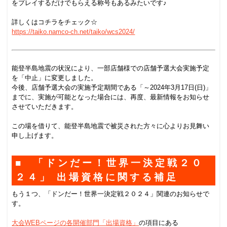
をプレイするだけでもらえる称号もあるみたいです♪
.
詳しくはコチラをチェック☆
https://taiko.namco-ch.net/taiko/wcs2024/
.
.
能登半島地震の状況により、一部店舗様での店舗予選大会実施予定
を「中止」に変更しました。
今後、店舗予選大会の実施予定期間である「～2024年3月17日(日)」
までに、実施が可能となった場合には、再度、最新情報をお知らせ
させていただきます。
.
この場を借りて、能登半島地震で被災された方々に心よりお見舞い
申し上げます。
■ 「ドンだー！世界一決定戦２０
２４」 出場資格に関する補足
もう１つ、「ドンだー！世界一決定戦２０２４」関連のお知らせで
す。
.
大会WEBページの各開催部門「出場資格」
の項目にある