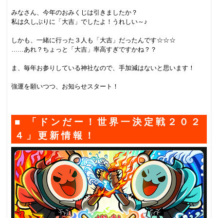
.
みなさん、今年のおみくじは引きましたか？
私は久しぶりに「大吉」でしたよ！うれしい～♪
.
しかも、一緒に行った３人も「大吉」だったんです☆☆☆
……あれ？ちょっと「大吉」率高すぎですかね？？
.
ま、毎年お参りしている神社なので、手加減はないと思います！
.
強運を願いつつ、お知らせスタート！
.
■ 「ドンだー！世界一決定戦２０２
４」更新情報！