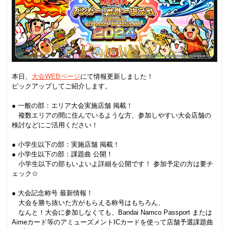
.
本日、
大会WEBページ
にて情報更新しました！
ピックアップしてご紹介します。
.
● 一般の部：エリア大会実施店舗 掲載！
複数エリアの間に住んでいるような方、参加しやすい大会店舗の
検討などにご活用ください！
.
● 小学生以下の部：実施店舗 掲載！
● 小学生以下の部：課題曲 公開！
小学生以下の部もいよいよ詳細を公開です！ 参加予定の方は要チ
ェック☆
.
● 大会記念称号 最新情報！
大会を勝ち抜いた方がもらえる称号はもちろん、
なんと！大会に参加しなくても、
Bandai Namco Passport または
Aimeカード等のアミューズメントICカード
を使って店舗予選課題曲