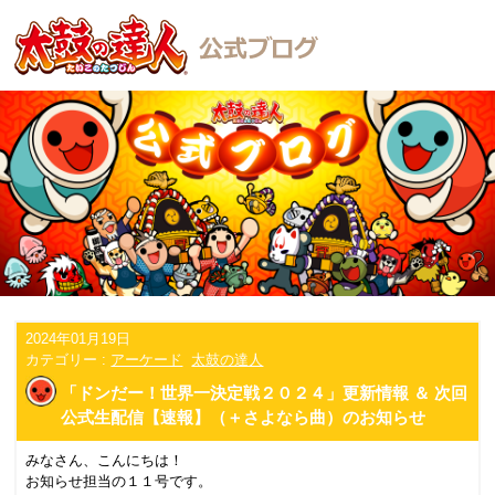
2024年01月19日
カテゴリー :
アーケード
太鼓の達人
「ドンだー！世界一決定戦２０２４」更新情報 ＆ 次回
公式生配信【速報】（＋さよなら曲）のお知らせ
みなさん、こんにちは！
お知らせ担当の１１号です。