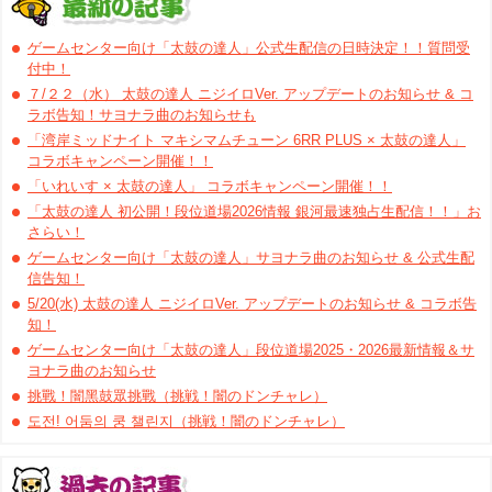
ゲームセンター向け「太鼓の達人」公式生配信の日時決定！！質問受
付中！
７/２２（水） 太鼓の達人 ニジイロVer. アップデートのお知らせ & コ
ラボ告知！サヨナラ曲のお知らせも
「湾岸ミッドナイト マキシマムチューン 6RR PLUS × 太鼓の達人」
コラボキャンペーン開催！！
「いれいす × 太鼓の達人」 コラボキャンペーン開催！！
「太鼓の達人 初公開！段位道場2026情報 銀河最速独占生配信！！」お
さらい！
ゲームセンター向け「太鼓の達人」サヨナラ曲のお知らせ & 公式生配
信告知！
5/20(水) 太鼓の達人 ニジイロVer. アップデートのお知らせ & コラボ告
知！
ゲームセンター向け「太鼓の達人」段位道場2025・2026最新情報＆サ
ヨナラ曲のお知らせ
挑戰！闇黑鼓眾挑戰（挑戦！闇のドンチャレ）
도전! 어둠의 쿵 챌린지（挑戦！闇のドンチャレ）