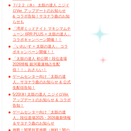
７/２２（水） 太鼓の達人 ニジイ
ロVer. アップデートのお知らせ
& コラボ告知！サヨナラ曲のお知
らせも
「湾岸ミッドナイト マキシマムチ
ューン 6RR PLUS × 太鼓の達人」
コラボキャンペーン開催！！
「いれいす × 太鼓の達人」 コラ
ボキャンペーン開催！！
「太鼓の達人 初公開！段位道場
2026情報 銀河最速独占生配
信！！」おさらい！
ゲームセンター向け「太鼓の達
人」サヨナラ曲のお知らせ & 公式
生配信告知！
5/20(水) 太鼓の達人 ニジイロVer.
アップデートのお知らせ & コラボ
告知！
ゲームセンター向け「太鼓の達
人」段位道場2025・2026最新情報
＆サヨナラ曲のお知らせ
挑戰！闇黑鼓眾挑戰（挑戦！闇の