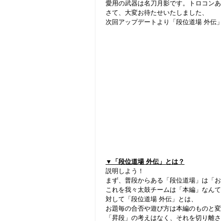
愛用の武器は名刀月影です。トロコンあ
さて、大変お待たせいたしました、
次回アップデートより「段位道場 外伝
▼「段位道場 外伝」とは？
説明しよう！
まず、普段からある「段位道場」は「お
これを我々太鼓チームは「本編」なんて
対して「段位道場 外伝」とは、
お題毎の合否や遊び方は本編のものと変
「昇段」の考えはなく、それを切り離さ