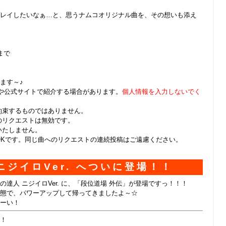
レイしたいなぁ…と、思うナムコオリジナル曲を、その想いも添え
まで
ます～♪
信や公式サイトで紹介する場合があります。
個人情報を入力しないでく
約束するものではありません。
のリクエストは無効です。
いたしません。
OKです。同じ曲へのリクエストの連続投稿はご遠慮ください。
ニジイロVer. へついに登場！！
達人 ニジイロVer. に、「段位道場 外伝」が登場ですっ！！！
態で、パワーアップして帰ってきましたよ～☆
ーい！
！