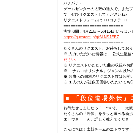
パチパチ）
ゲームセンターの太鼓の達人で、またプ
て、ぜひリクエストしてくださいね♪
リクエストフォームは ↓↓↓コチラ↓↓↓
=========================
実施期間：4月21日～5月15日 いっぱい
https://questant.jp/q/SLNSJEEZ
=========================
たくさんのリクエスト、お待ちしており
※ 入力いただいた情報は、 公式生配
ださい。
※ リクエストいただいた曲の収録をお
※ 「ナムコオリジナル」ジャンル以外
※ 各曲への個別のリクエスト数は公開
※ １人の方が複数回回答いただいても
■ 「段位道場外伝」
お待たせしましたっ！ ついに……太鼓の
たくさんの「外伝」をサッと選べる新形
エトウさーーん、詳しく教えてくださー
こんにちは！太鼓チームのエトウです！