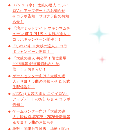
７/２２（水） 太鼓の達人 ニジイ
ロVer. アップデートのお知らせ
& コラボ告知！サヨナラ曲のお知
らせも
「湾岸ミッドナイト マキシマムチ
ューン 6RR PLUS × 太鼓の達人」
コラボキャンペーン開催！！
「いれいす × 太鼓の達人」 コラ
ボキャンペーン開催！！
「太鼓の達人 初公開！段位道場
2026情報 銀河最速独占生配
信！！」おさらい！
ゲームセンター向け「太鼓の達
人」サヨナラ曲のお知らせ & 公式
生配信告知！
5/20(水) 太鼓の達人 ニジイロVer.
アップデートのお知らせ & コラボ
告知！
ゲームセンター向け「太鼓の達
人」段位道場2025・2026最新情報
＆サヨナラ曲のお知らせ
挑戰！闇黑鼓眾挑戰（挑戦！闇の