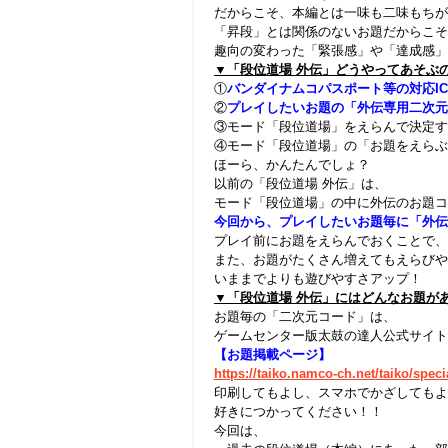
だからこそ、本編とは一味も二味もちが
「昇段」とは関係のないお題だからこそ
趣向の変わった「緊張感」や「達成感」
▼「段位道場 外伝」どうやってあそぶ
①
バンダイナムコパスポート等の対応I
②
プレイしたいお題の「外伝専用二次元
③モード「段位道場」をえらんで決定す
④モード「段位道場」の「お題をえらぶ
ほーら、かんたんでしょ？
以前の「段位道場 外伝」は、
モード「段位道場」の中に外伝のお題コ
今回から、プレイしたいお題毎に「外伝
プレイ前にお題をえらんでおくことで、
また、お題がたくさん増えてもえらびや
いままでよりも遊びやすさアップ！
▼「段位道場 外伝」にはどんなお題が
お題毎の「二次元コード」は、
ゲームセンター版太鼓の達人公式サイト
【お題掲載ページ】
https://taiko.namco-ch.net/taiko/spec
印刷してもよし、スマホでかざしてもよ
好きにつかってください！！
今回は、