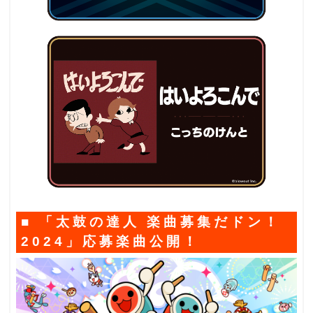
■ 「太鼓の達人 楽曲募集だドン！
2024」応募楽曲公開！