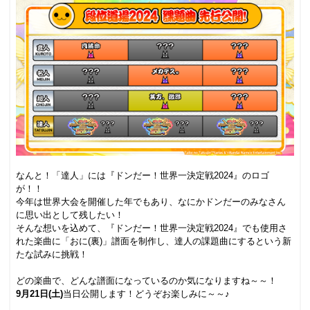
.
なんと！「達人」には『ドンだー！世界一決定戦2024』のロゴ
が！！
今年は世界大会を開催した年でもあり、なにかドンだーのみなさん
に思い出として残したい！
そんな想いを込めて、『ドンだー！世界一決定戦2024』でも使用さ
れた楽曲に「おに(裏)」譜面を制作し、達人の課題曲にするという新
たな試みに挑戦！
.
どの楽曲で、どんな譜面になっているのか気になりますね～～！
9月21日(土)
当日公開します！どうぞお楽しみに～～♪
.