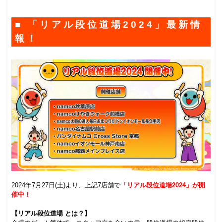
■ 「リアル段位道場2024」最新情
報！
.
.
2024年7月27日(土)より、上記7店舗で
「リアル段位道場2024」が開
催中！
.
【リアル段位道場 とは？】