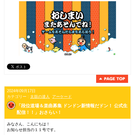
2024年09月17日
カテゴリー :
太鼓の達人
アーケード
「段位道場＆楽曲募集 ドンドン新情報だドン！ 公式生
配信！！」おさらい！
みなさん、こんにちは！
お知らせ担当の１１号です。