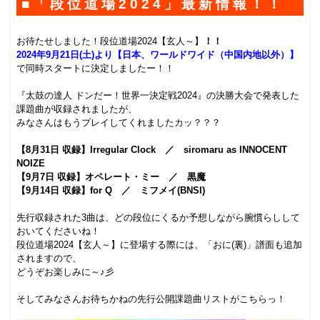
■「段位道場2024」最新情報！！
.
お待たせしました！段位道場2024【玄人～】
！！
2024年9月21日(土)より【日本、ワールドワイド（中国内地以外）】
で同時スタートに決定しましたー！！
.
『太鼓の達人 ドンだー！世界一決定戦2024』の決勝大会で発表した
課題曲が収録されましたが、
みなさんはもうプレイしてくれましたカッ？？？
.
【8月31日 収録】Irregular Clock ／ siromaru as INNOCENT
NOIZE
【9月7日 収録】オペレート・ミー ／ 黒魔
【9月14日 収録】for Q ／ ミフメイ(BNSI)
.
先行収録された3曲は、どの段位にくるか予想しながら腕慣らしして
おいてくださいね！
段位道場2024【玄人～】に登場する際には、「おに(裏)」譜面も追加
されますので、
どうぞお楽しみに～♪彡
.
そしてみなさんお待ちかねの先行公開課題曲リストがこちらっ！
.