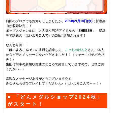
.
前回のブログでもお知らせしましたが、
2024年9月18日(水)
に新規楽
曲が収録決定！！
ポップスジャンルに、大人気K-POPアイドルの「
SHEESH
」、SNS
等で話題の「
はいよろこんで
」の2曲が追加されます！
.
なんと今回！！
「
はいよろこんで
」の収録を記念して、
こっちのけんと
さんご本人
からビデオメッセージをいただきました！！（キャー！パチパチパ
チ！）
生配信前半の新規収録曲のところで紹介していますので、ぜひご覧
ください～♪
.ない
素敵なメッセージありがとうございます☆彡
みなさんもぜひプレイしてくださいね♪（はいよろこんで～～！）
■ 「どんメダルショップ2024秋」
がスタート！
.