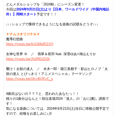
どんメダルショップを「2024秋」にシーズン変更！
今回は
2024年9月21日(土)より【日本、ワールドワイド（中国内地以
外）】同時スタート
予定です！！
.
↓↓↓ショップで獲得できるようになる楽曲の試聴をどうぞ↓↓↓
.
▼ナムコオリジナル▼
魔導幻想曲
https://youtu.be/AxG84pfD1VQ
.
女神な世界 Ⅲ ／ 翡翠＆祇羽 feat. 深雪ゆあ×湖山えりか
https://youtu.be/Jh1RlGtZt2k
.
響け！太鼓の達人 ／ 水木一郎・堀江美都子・影山ヒロノブ「太
鼓の達人 とびっきり！アニメスペシャル」テーマソング
https://youtu.be/UfcyBQEvC_s
.
.
4曲目はないの？？？と、思われたあなたっ！！
残りの1曲分はなんと！段位道場2024「達人」の「おに(裏)」譜面で
す！
気になる楽曲については、2024年9月21日(土)当日に情報公開予定で
すので、続報をお楽しみに♪彡