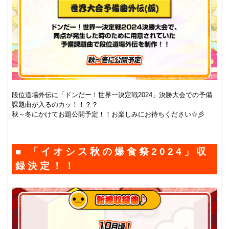
.
段位道場外伝に「ドンだー！世界一決定戦2024」決勝大会での予備
課題曲が入るのカッ！！？？
秋～冬にかけてお題公開予定！！お楽しみにお待ちください☆彡
.
■ 「イオシス秋の爆食祭2024」収
録決定！！
.