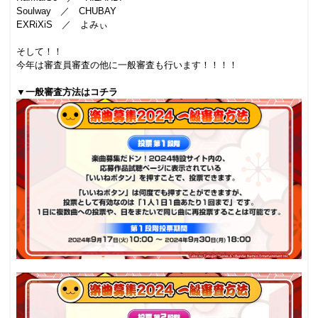
Soulway ／ CHUBAY
EXRiXiS ／ よみぃ
.
そして！！
今年は審査員審査の他に一般審査も行います！！！！
.
▼一般審査方法はコチラ
.