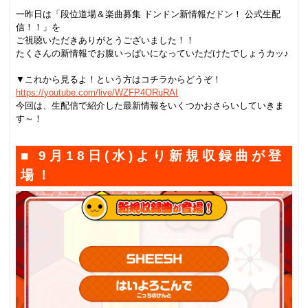
.
一昨日は「段位道場＆楽曲募集 ドンドン新情報だドン！ 公式生配
信！！」を
ご視聴いただきありがとうございました！！
たくさんの新情報でお腹いっぱいになっていただけたでしょうカッ♪
.
▼これから見るよ！という方はコチラからどうぞ！
https://youtube.com/live/WZFP4ORuRAI
今回は、生配信で紹介した最新情報をいくつかおさらいしていきま
す～！
■ 9月18日(水)より新規収録曲が登
場！