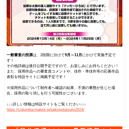
.
一般審査の投票
は、2段階に分けて
9月～11月
にかけて実施予定で
す！
その他詳細は後日公開予定ですので、お楽しみにお待ちください！
また、採用作品への審査員コメントや、佳作・準佳作等の応募作品
表彰を特設サイトに掲載予定です！
.
※採用作品について制作者へ確認の結果、不測の事態が生じた場
合、採用の取り消しを行う可能性がございます。
.
↓↓↓詳しい情報は特設サイトをご覧ください↓↓↓
https://columbia-makes.jp/taikonotatsujin2024/
.