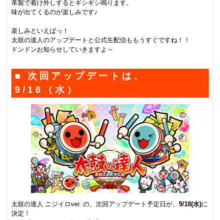
革製で着け外しするとギシギシ鳴ります。
味が出てくるのが楽しみです♪
楽しみといえばっ！
太鼓の達人のアップデートと公式生配信ももうすぐですね！！
ドンドンお知らせしていきますよ～
■ 次回アップデートは、
9/18（水）
太鼓の達人 ニジイロver. の、次回アップデート予定日が、
9/18(水)
に
決定！