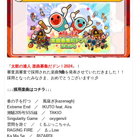
.
『
太鼓の達人
楽曲募集だドン！2024
』！
審査員審査で採用された楽曲
9曲
を発表させていただきました！！
採用となったみなさま、おめでとうございます☆彡
.
↓↓↓採用楽曲はコチラ↓↓↓
.
沓の子を打つ ／ 風薙ぎ(kazenagh)
Extreme End ／ IKUTO feat. Aira
潮騒205号SSS線 ／ TAKIO
Singularity Game ／ oxygenvil
雲間を游ぐ ／ くるぶっこちゃん
RAGING FIRE ／ Δ→Low
Ka.Ma.Se ／ RIZARDI