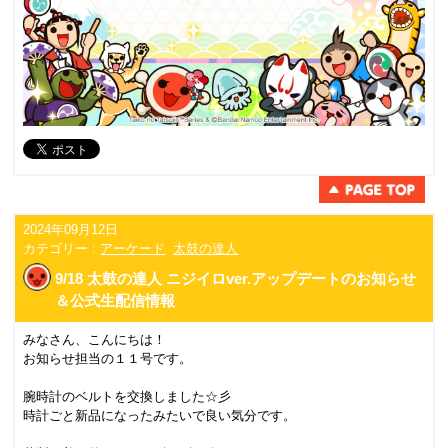
2024年09月12日
カテゴリー :
アーケード
太鼓の達人
9/18 太鼓の達人 ニジイロver.アップデートのお知らせ
＆公式生配信情報
みなさん、こんにちは！
お知らせ担当の１１号です。
腕時計のベルトを交換しました☆彡
時計ごと新品になったみたいで良い気分です。