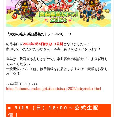
.
『太鼓の達人 楽曲募集だドン！2024』！！
.
応募楽曲が
2024年9月4日(水)より公開
となりました～！！
参加していただいたみなさん、本当にありがとうございます！
.
今年は一般審査もありますので、楽曲募集の特設サイトより試聴し
てみてください♪
一般審査については、後日情報をお届けしますので、続報をお楽し
みに☆彡
.
↓↓↓試聴はこちら↓↓↓
https://columbia-makes.jp/taikonotatsujin2024/entry/index.html
■ 9/15（日）18:00～公式生配
信！