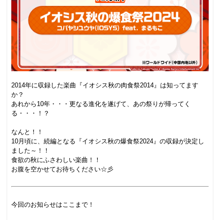
.
2014年に収録した楽曲『イオシス秋の肉食祭2014』は知ってます
か？
あれから10年・・・更なる進化を遂げて、あの祭りが帰ってく
る・・・！？
.
なんと！！
10月頃に、続編となる『イオシス秋の爆食祭2024』の収録が決定し
ました～！！
食欲の秋にふさわしい楽曲！！
お腹を空かせてお待ちください☆彡
.
.
今回のお知らせはここまで！
.