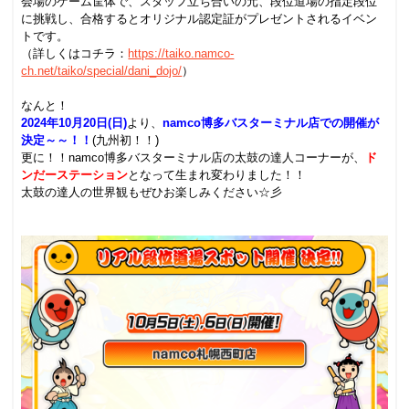
会場のゲーム筐体で、スタッフ立ち合いの元、段位道場の指定段位
に挑戦し、合格するとオリジナル認定証がプレゼントされるイベン
トです。
（詳しくはコチラ：
https://taiko.namco-
ch.net/taiko/special/dani_dojo/
）
.
なんと！
2024年10月20日(日)
より
、
namco博多バスターミナル店での開催が
決定～～！！
(九州初！！)
更に！！
namco博多バスターミナル店の太鼓の達人コーナーが、
ド
ンだーステーション
となって生まれ変わりました！！
太鼓の達人の世界観もぜひお楽しみください☆彡
.
.