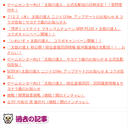
ゲームセンター向け「太鼓の達人」公式生配信の日時決定！！質問受
付中！
７/２２（水） 太鼓の達人 ニジイロVer. アップデートのお知らせ & コ
ラボ告知！サヨナラ曲のお知らせも
「湾岸ミッドナイト マキシマムチューン 6RR PLUS × 太鼓の達人」
コラボキャンペーン開催！！
「いれいす × 太鼓の達人」 コラボキャンペーン開催！！
「太鼓の達人 初公開！段位道場2026情報 銀河最速独占生配信！！」お
さらい！
ゲームセンター向け「太鼓の達人」サヨナラ曲のお知らせ & 公式生配
信告知！
5/20(水) 太鼓の達人 ニジイロVer. アップデートのお知らせ & コラボ告
知！
ゲームセンター向け「太鼓の達人」段位道場2025・2026最新情報＆サ
ヨナラ曲のお知らせ
挑戰！闇黑鼓眾挑戰（挑戦！闇のドンチャレ）
도전! 어둠의 쿵 챌린지（挑戦！闇のドンチャレ）