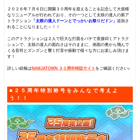
.
２０２６年７月６日に開園３０周年を迎えることを記念して大規模
なリニューアルが行われており、その一つとして太鼓の達人の新ア
トラクション
「太鼓の達人ドーンとでっかいお祭りだドン」
追加さ
れることになりました～！！
.
このアトラクションは２人で巨大な打面をバチで直接叩くアトラク
ションで、太鼓の達人の面白さはそのままに、画面の奥から飛んで
くる音符とズンズンと響く打音や振動で様々な方にお楽しみ頂けま
す！
.
詳しい続報は
NAMJATOWN ３０周年特設サイト
をご確認ください♪
.
■２５周年特別称号をみんなで考えよ
う！！