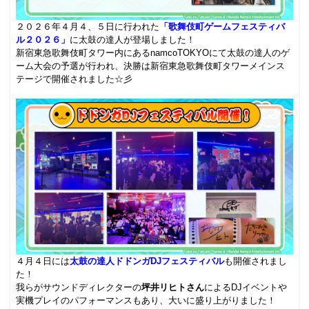
２０２６年４月４、５日に行われた
「歌舞伎町ゲームフェスティバ
ル２０２６」
に太鼓の達人が登場しました！
新宿東急歌舞伎町タワー内にあるnamcoTOKYOにて太鼓の達人のゲ
ーム大会の予選が行われ、決勝は新宿東急歌舞伎町タワーメインス
テージで開催されました☆彡
.
４月４日には
太鼓の達人ドドンガDJフェスティバル
も開催されまし
た！
我らがサウンドディレクターの
坪井リヒトさん
によるDJイベントや
実機プレイのパフォーマンスもあり、大いに盛り上がりました！