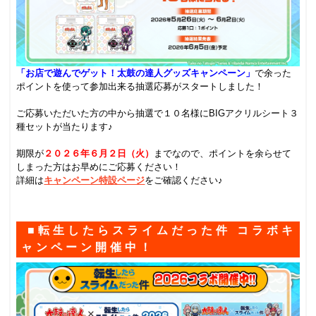
「お店で遊んでゲット！太鼓の達人グッズキャンペーン」
で余った
ポイントを使って参加出来る抽選応募がスタートしました！
.
ご応募いただいた方の中から抽選で１０名様にBIGアクリルシート３
種セットが当たります♪
.
期限が
２０２６年６月２日（火）
までなので、ポイントを余らせて
しまった方はお早めにご応募ください！
詳細は
キャンペーン特設ページ
をご確認ください♪
.
■転生したらスライムだった件 コラボキ
ャンペーン開催中！