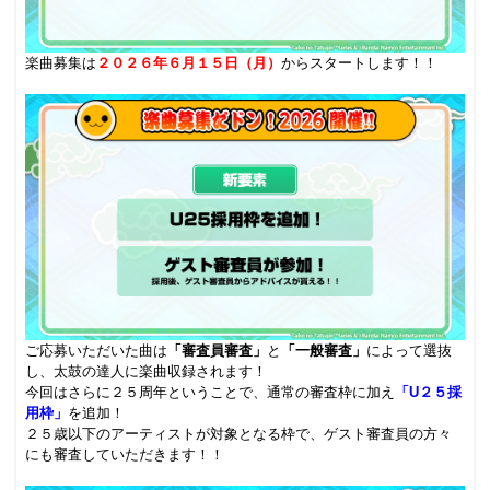
楽曲募集は
２０２６年６月１５日（月）
からスタートします！！
.
ご応募いただいた曲は
「審査員審査」
と
「一般審査」
によって選抜
し、太鼓の達人に楽曲収録されます！
今回はさらに２５周年ということで、通常の審査枠に加え
「U２５採
用枠」
を追加！
２５歳以下のアーティストが対象となる枠で、ゲスト審査員の方々
にも審査していただきます！！
.