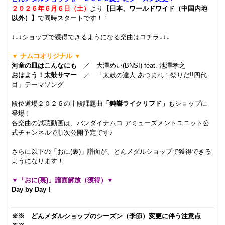
２０２６年６月６日（土）
より
【日本、ワールドワイド（中国内地
以外）】
で同時スタートです！！
.
↓↓↓ショップで獲得できるようになる楽曲はコチラ↓↓↓
.
▼ ナムコオリジナル ▼
河童の皿はこんなにも
／ 大澤めい(BNSI) feat. 池澤孝之
おはよう！太鼓サマー
／ 「太鼓の達人 あつまれ！祭りだ!!四代
目」テーマソング
.
段位道場２０２６の十段課題曲
「鈍響ライクリフド」
もショップに
登場！
各楽曲の試聴動画は、バンダイナムコ アミューズメントユニット公
式チャンネルで順次公開予定です♪
.
さらに以下の「おに(裏)」譜面が、どんメダルショップで獲得できる
ようになります！
.
▼「おに(裏)」譜面解放（獲得）▼
Day by Day！
.
※※ どんメダルショップのシーズン（季節）変更に伴う注意点