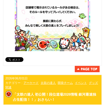
2026年06月01日
カテゴリー :
アーケード
太鼓の達人
開発チーム
イベント
グッズ
関連
「太鼓の達人 初公開！段位道場2026情報 銀河最速独
占生配信！！」おさらい！