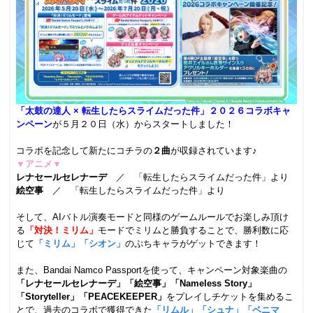
「太鼓の達人 × 転生したらスライムだった件」２０２６コラボキャ
ンペーン
が５月２０日（水）からスタートしました！
.
コラボを記念して新たにコチラの
２曲
が収録されています♪
▼アニメ▼
レナセールセレナーデ
／ 「転生したらスライムだった件」より
絵空事
／ 「転生したらスライムだった件」より
.
そして、AIバトル演奏モードと同様のゲームルールでお楽しみ頂け
る
「対決！ミリム」
モードでミリムと勝負することで、勝利数に応
じて
「ミリム」「シオン」
のぷちキャラがゲットできます！
.
また、Bandai Namco Passportを使って、キャンペーン対象楽曲の
「レナセールセレナーデ」「絵空事」「Nameless Story」
「Storyteller」「PEACEKEEPER」
をプレイしチケットを集めるこ
とで、過去のコラボで獲得できた
「リムル」「シュナ」「ベニマ