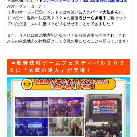
宮城県仙台市に
「ドンだーステーション」namcoBiVi仙台駅東口店
がオープンしました！
３月のオープン記念イベントではお笑い芸人の
パーマ大佐さん
と、
ドンだー！世界一決定戦２０２４の優勝者
ひーらぎ選手
に駆けつけ
ていただき、大いに盛り上がりを見せることができました！
.
また、４月には東北地方初となるリアル段位道場も開催され、これ
からの東北地方の旗艦店として交流の場になることを願っています♪
.
■歌舞伎町ゲームフェスティバル２０２
６に『太鼓の達人』が登場！