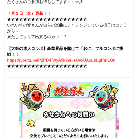
たくさんのご参加お待ちしてます～～☆彡
.
７月３日（金）更新！！
★☆★☆★☆★☆★☆
★☆★☆★☆★☆★☆
いれいすの皆さんが自らの楽曲にチャレンジしている様子はコチラ
から～
果たしてクリア出来るのカッ！？
.
【太鼓の達人コラボ】豪華景品を賭けて「おに」フルコンボに挑
戦！！
https://youtu.be/P2PD-FWyA9k?si=sOvxUAoLbLgPmLOn
★☆★☆★☆★☆★☆
★☆★☆★☆★☆★☆
.