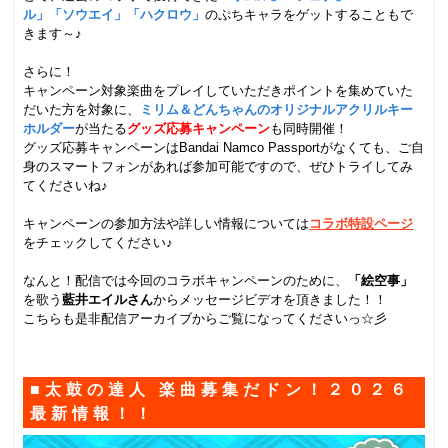
ル」「ソウエイ」「ハクロウ」
のぷちキャラをゲットすることもで
きます～♪
.
さらに！
キャンペーン対象楽曲をプレイしていただきポイントを集めていた
だいた方を対象に、
ミリム＆どんちゃんのオリジナルアクリルキー
ホルダー
が当たる
グッズ応募キャンペーン
も同時開催！
グッズ応募キャンペーンはBandai Namco Passportがなくても、ご自
身のスマートフォンがあれば参加可能ですので、ぜひトライしてみ
てくださいね♪
.
キャンペーンの参加方法や詳しい情報については
コラボ特設ページ
をチェックしてください♪
.
なんと！配信では今回のコラボキャンペーンのために、
「絵空事」
を歌う
藍井エイルさん
からメッセージビデオを頂きました！！
こちらも是非配信アーカイブからご覧になってくださいっ☆彡
.
■太鼓の達人 楽曲募集だドン！２０２６
最新情報！！