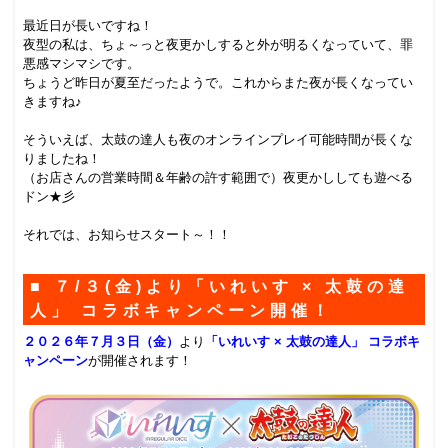
.
最近日が長いですね！
夜型の私は、ちょ～っと夜更かしすると外が明るくなっていて、罪
悪感マシマシです。
ちょうど昨日が夏至だったようで。これからまた夜が長くなってい
きますね♪
.
そういえば、太鼓の達人も夜のオンラインプレイ可能時間が長くな
りましたね！
（お店さんの営業時間＆年齢の許す範囲で）夜更かししても遊べる
ドン★彡
.
それでは、お知らせスタート～！！
■ ７/３(金)より「いれいす × 太鼓の達
人」 コラボキャンペーン開催！
２０２６年７月３日（金）
より
「いれいす × 太鼓の達人」 コラボキ
ャンペーン
が開催されます！
.