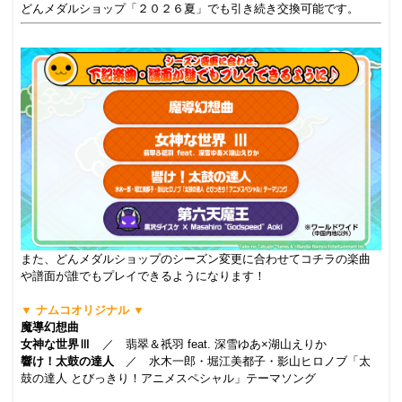
どんメダルショップ「２０２６夏」でも引き続き交換可能です。
.
また、どんメダルショップのシーズン変更に合わせてコチラの楽曲
や譜面が誰でもプレイできるようになります！
.
▼ ナムコオリジナル ▼
魔導幻想曲
女神な世界Ⅲ
／ 翡翠＆祇羽 feat. 深雪ゆあ×湖山えりか
響け！太鼓の達人
／ 水木一郎・堀江美都子・影山ヒロノブ「太
鼓の達人 とびっきり！アニメスペシャル」テーマソング
.