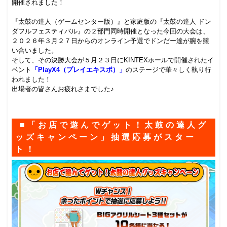
開催されました！
.
『太鼓の達人（ゲームセンター版）』と家庭版の『太鼓の達人 ドン
ダフルフェスティバル』の２部門同時開催となった今回の大会は、
２０２６年３月２７日からのオンライン予選でドンだー達が腕を競
い合いました。
そして、その決勝大会が５月２３日にKINTEXホールで開催されたイ
ベント
「PlayX4（プレイエキスポ）」
のステージで華々しく執り行
われました！
出場者の皆さんお疲れさまでした♪
.
■「お店で遊んでゲット！太鼓の達人グ
ッズキャンペーン」抽選応募がスター
ト！