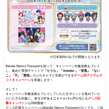
※日本国内のみでの開催となります。
.
Bandai Namco Passportを使って、キャンペーン対象楽曲をプレイ
し、集めた専用チケットで
「りうら」「-hotoke-」「初兎」「ない
こ」「If」「悠佑」
のぷちキャラと交換ができる
ゲーム内アイテムゲ
ットキャンペーン
を実施します！
.
そして！
キャンペーン対象楽曲をプレイしていただきポイントを集めていた
だいた方を対象に、
オリジナルミニトートバッグ
が当たる
グッズ応
募キャンペーン
も同時開催！
グッズ応募キャンペーンはBandai Namco Passportがなくても、ご自