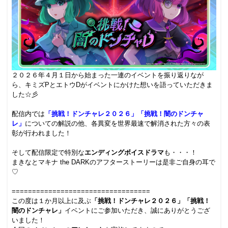
２０２６年４月１日から始まった一連のイベントを振り返りなが
ら、キミズPとエトウDがイベントにかけた想いを語っていただきま
した☆彡
.
配信内では
「挑戦！ドンチャレ２０２６」「挑戦！闇のドンチャ
レ」
についての解説の他、各異変を世界最速で解消された方々の表
彰が行われました！
.
そして配信限定で特別な
エンディングボイスドラマ
も・・・！
まきなとマキナ the DARKのアフターストーリーは是非ご自身の耳で
♡
.
==================================
この度は１か月以上に及ぶ
「挑戦！ドンチャレ２０２６」「挑戦！
闇のドンチャレ」
イベントにご参加いただき、誠にありがとうござ
いました！