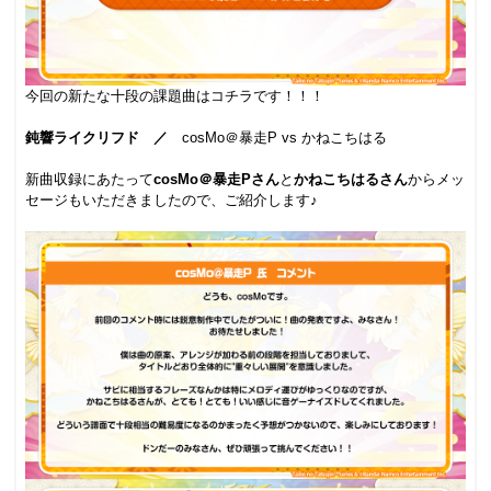
今回の新たな十段の課題曲はコチラです！！！
.
鈍響ライクリフド ／
cosMo＠暴走P vs かねこちはる
.
新曲収録にあたって
cosMo＠暴走Pさん
と
かねこちはるさん
からメッ
セージもいただきましたので、ご紹介します♪
.