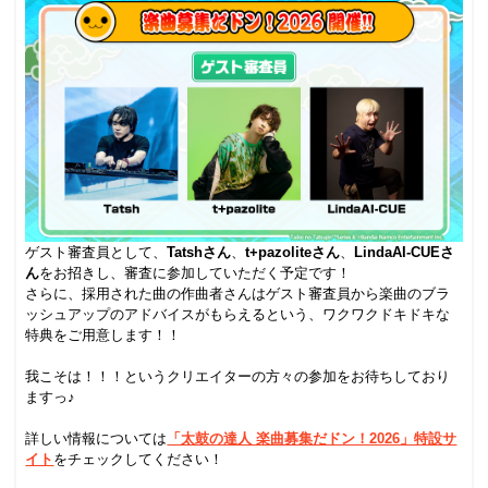
ゲスト審査員として、
Tatshさん
、
t+pazoliteさん
、
LindaAI-CUEさ
ん
をお招きし、審査に参加していただく予定です！
さらに、採用された曲の作曲者さんはゲスト審査員から楽曲のブラ
ッシュアップのアドバイスがもらえるという、ワクワクドキドキな
特典をご用意します！！
.
我こそは！！！というクリエイターの方々の参加をお待ちしており
ますっ♪
.
詳しい情報については
「太鼓の達人 楽曲募集だドン！2026」特設サ
イト
をチェックしてください！
.