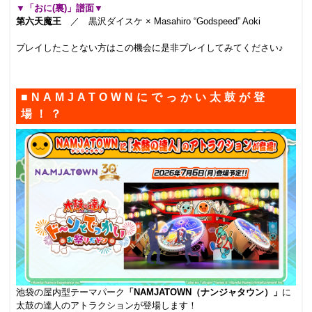
▼「おに(裏)」譜面▼
第六天魔王
／ 黒沢ダイスケ × Masahiro “Godspeed” Aoki
.
プレイしたことない方はこの機会に是非プレイしてみてください♪
.
■NAMJATOWNにでっかい太鼓が登
場！？
池袋の屋内型テーマパーク
「NAMJATOWN（ナンジャタウン）」
に
太鼓の達人のアトラクションが登場します！