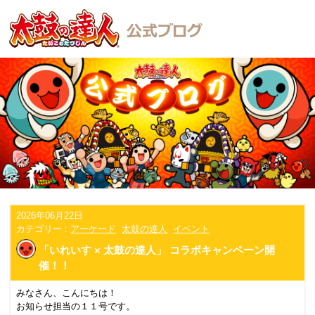
2026年06月22日
カテゴリー :
アーケード
太鼓の達人
イベント
「いれいす × 太鼓の達人」 コラボキャンペーン開
催！！
みなさん、こんにちは！
お知らせ担当の１１号です。