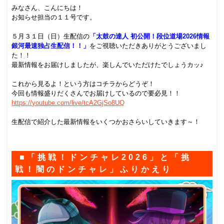
みなさん、こんにちは！
お知らせ担当の１１号です。
.
５月３１日（日）生配信の
「太鼓の達人 初公開！段位道場2026情報
銀河最速独占生配信！！」
をご視聴いただきありがとうございまし
た！！
最新情報をお届けしましたが、楽しんでいただけたでしょうカッ♪
.
これから見るよ！という方はコチラからどうぞ！
今回も情報盛りだくさんでお届けしているので要必見！！
https://youtube.com/live/tcA2GjSo8UQ
.
生配信で紹介した最新情報をいくつかおさらいしていきます～！
.
■「挑戦！ドンチャレ2026」と「挑
戦！闇のドンチャレ」ふりかえり