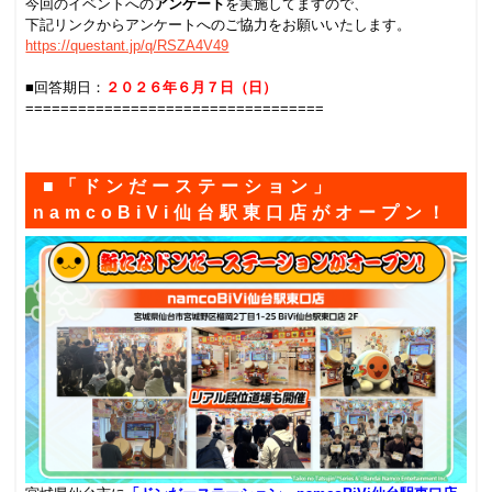
今回のイベントへの
アンケート
を実施してますので、
下記リンクからアンケートへのご協力をお願いいたします。
https://questant.jp/q/RSZA4V49
.
■回答期日：
２０２６年６月７日（日）
==================================
.
■「ドンだーステーション」
namcoBiVi仙台駅東口店がオープン！