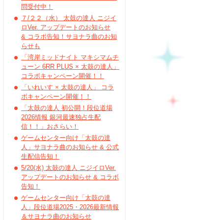
問受付中！
７/２２（水） 太鼓の達人 ニジイ
ロVer. アップデートのお知らせ
& コラボ告知！サヨナラ曲のお知
らせも
「湾岸ミッドナイト マキシマムチ
ューン 6RR PLUS × 太鼓の達人」
コラボキャンペーン開催！！
「いれいす × 太鼓の達人」 コラ
ボキャンペーン開催！！
「太鼓の達人 初公開！段位道場
2026情報 銀河最速独占生配
信！！」おさらい！
ゲームセンター向け「太鼓の達
人」サヨナラ曲のお知らせ & 公式
生配信告知！
5/20(水) 太鼓の達人 ニジイロVer.
アップデートのお知らせ & コラボ
告知！
ゲームセンター向け「太鼓の達
人」段位道場2025・2026最新情報
＆サヨナラ曲のお知らせ