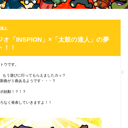
達人
オ「INSPION」×「太鼓の達人」の夢
ト！！
トウです。
日、もう遊びに行ってもらえましたカッ？
新曲が１曲あるようです・・・？
ボ始動！？！？
ろなく発表していきますよ！！