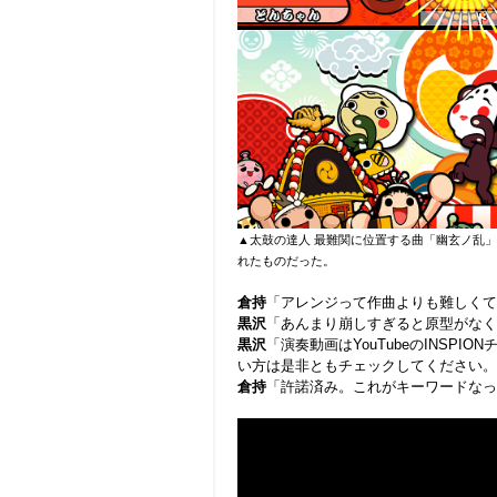
▲太鼓の達人 最難関に位置する曲「幽玄ノ乱
れたものだった。
倉持
「アレンジって作曲よりも難しくて
黒沢
「あんまり崩しすぎると原型がなく
黒沢
「演奏動画はYouTubeのINSP
い方は是非ともチェックしてください。
倉持
「許諾済み。これがキーワードなっ