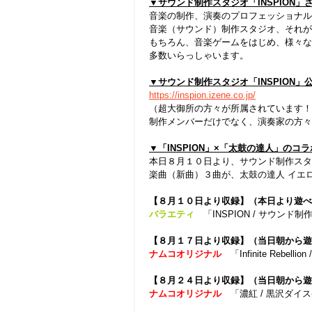
▼サウンド制作スタジオ「INSPION」
音楽の制作、演奏のプロフェッショナル
音楽（サウンド）制作スタジオ、それが、
もちろん、音楽ゲームをはじめ、様々な
多数いらっしゃいます。
▼サウンド制作スタジオ「INSPION」
https://inspion.izene.co.jp/
（超大御所の方々が所属されています！
制作メンバーだけでなく、演奏家の方々
▼「INSPION」×「太鼓の達人」の
本日８月１０日より、サウンド制作スタジ
楽曲（新曲）３曲が、太鼓の達人 イエロ
【８月１０日より収録】（本日より遊べ
バラエティ
「INSPION / サウンド制
【８月１７日より収録】（当日朝から遊
ナムコオリジナル
「Infinite Rebel
【８月２４日より収録】（当日朝から遊
ナムコオリジナル
「濃紅 / 黒沢ダイス