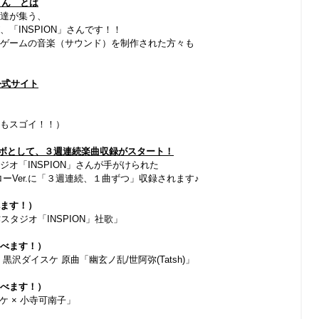
さん とは
達が集う、
「INSPION」さんです！！
ゲームの音楽（サウンド）を制作された方々も
公式サイト
もスゴイ！！）
コラボとして、３週連続楽曲収録がスタート！
オ「INSPION」さんが手がけられた
ーVer.に「３週連続、１曲ずつ」収録されます♪
ます！）
作スタジオ「INSPION」社歌」
べます！）
lion / 黒沢ダイスケ 原曲「幽玄ノ乱/世阿弥(Tatsh)」
べます！）
ケ × 小寺可南子」