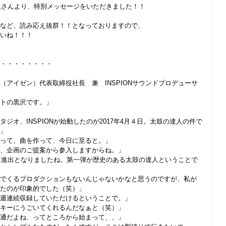
黒沢さんより、特別メッセージをいただきました！！
など、読み応え抜群！！となっておりますので、
いね！！！
・・・・・・・・
E（アイゼン）代表取締役社長 兼 INSPIONサウンドプロデューサ
トの黒沢です。」
タジオ、INSPIONが始動したのが2017年4月４日。太鼓の達人の件で
」
って、曲を作って、今日に至ると。」
、企画のご提案から参入しますからね。」
ゲーム進出となりましたね。第一弾が歴史のある太鼓の達人ということで
でくるプロダクションもないんじゃないかなと思うのですが、私が
たのが印象的でした（笑）」
週連続収録していただけるということで。」
キーにうごいてくれるんだなぁと（笑）」
通だよね、ってところから始まって、、」