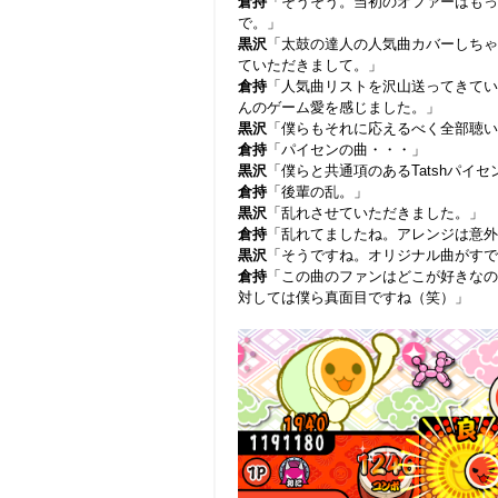
倉持
「そうそう。当初のオファーはもっ
で。」
黒沢
「太鼓の達人の人気曲カバーしちゃ
ていただきまして。」
倉持
「人気曲リストを沢山送ってきてい
んのゲーム愛を感じました。」
黒沢
「僕らもそれに応えるべく全部聴い
倉持
「パイセンの曲・・・」
黒沢
「僕らと共通項のあるTatshパイセ
倉持
「後輩の乱。」
黒沢
「乱れさせていただきました。」
倉持
「乱れてましたね。アレンジは意外
黒沢
「そうですね。オリジナル曲がすで
倉持
「この曲のファンはどこが好きなの
対しては僕ら真面目ですね（笑）」