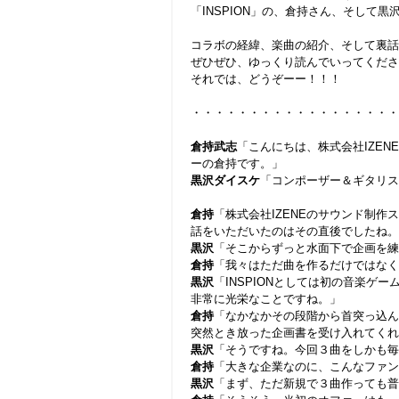
「INSPION」の、倉持さん、そして
コラボの経緯、楽曲の紹介、そして裏話
ぜひぜひ、ゆっくり読んでいってくださ
それでは、どうぞーー！！！
・・・・・・・・・・・・・・・・・・
倉持武志
「こんにちは、株式会社IZEN
ーの倉持です。」
黒沢ダイスケ
「コンポーザー＆ギタリス
倉持
「株式会社IZENEのサウンド制作ス
話をいただいたのはその直後でしたね。
黒沢
「そこからずっと水面下で企画を練
倉持
「我々はただ曲を作るだけではなく
黒沢
「INSPIONとしては初の音楽
非常に光栄なことですね。」
倉持
「なかなかその段階から首突っ込ん
突然とき放った企画書を受け入れてくれ
黒沢
「そうですね。今回３曲をしかも毎
倉持
「大きな企業なのに、こんなファン
黒沢
「まず、ただ新規で３曲作っても普