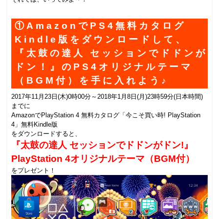
①AmazonでPS4無料カタログ
Kindle版をダウンロードして、
『太鼓の達人 セッションでドドンが
ドン！』のPS4オリジナルテーマ
（BGM付）を手に入れよう♪
2017年11月23日(木)0時00分～2018年1月8日(月)23時59分(日本時間)
までに
AmazonでPlayStation 4 無料カタログ「今こそ買い時! PlayStation
4」無料Kindle版
をダウンロードすると、
『太鼓の達人 セッションでドドンがドン!』
PlayStation 4オリジナルテーマ（BGM付）
をプレゼント！