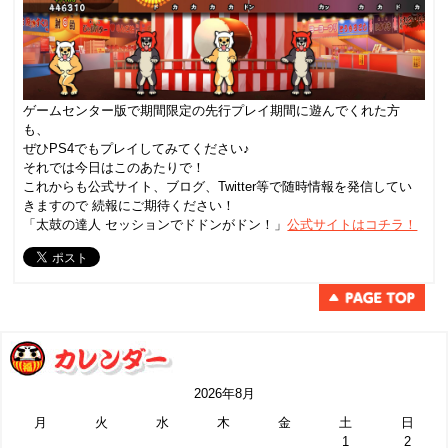
ゲームセンター版で期間限定の先行プレイ期間に遊んでくれた方
も、
ぜひPS4でもプレイしてみてください♪
それでは今日はこのあたりで！
これからも公式サイト、ブログ、Twitter等で随時情報を発信してい
きますので 続報にご期待ください！
「太鼓の達人 セッションでドドンがドン！」
公式サイトはコチラ！
2026年8月
月
火
水
木
金
土
日
1
2