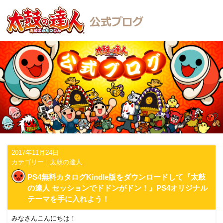
2017年11月24日
カテゴリー :
太鼓の達人
PS4無料カタログKindle版をダウンロードして『太鼓
の達人 セッションでドドンがドン！』PS4オリジナル
テーマを手に入れよう！
みなさんこんにちは！