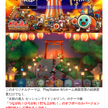
このオリジナルテーマは、PlayStation 4のホーム画面背景の絵柄変
更だけでなく、
『太鼓の達人 セッションでドドンがドン!』のテーマ曲
「つながれ！ひろがれ！打ち上がれ！」のオフボーカルバージョン
がBGMとして流れるんです！