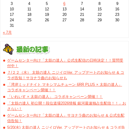
3
4
5
6
7
8
9
10
11
12
13
14
15
16
17
18
19
20
21
22
23
24
25
26
27
28
29
30
31
« 7月
ゲームセンター向け「太鼓の達人」公式生配信の日時決定！！質問受
付中！
７/２２（水） 太鼓の達人 ニジイロVer. アップデートのお知らせ & コ
ラボ告知！サヨナラ曲のお知らせも
「湾岸ミッドナイト マキシマムチューン 6RR PLUS × 太鼓の達人」
コラボキャンペーン開催！！
「いれいす × 太鼓の達人」 コラボキャンペーン開催！！
「太鼓の達人 初公開！段位道場2026情報 銀河最速独占生配信！！」お
さらい！
ゲームセンター向け「太鼓の達人」サヨナラ曲のお知らせ & 公式生配
信告知！
5/20(水) 太鼓の達人 ニジイロVer. アップデートのお知らせ & コラボ告