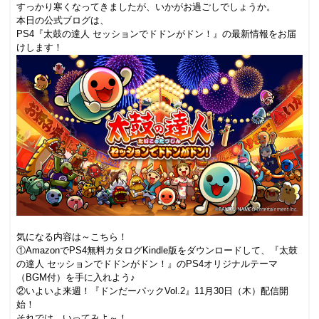
すっかり寒くなってきましたが、いかがお過ごしでしょうか。
本日の公式ブログは、
PS4『太鼓の達人 セッションでドドンがドン！』の最新情報をお届
けします！
気になる内容は～こちら！
①AmazonでPS4無料カタログKindle版をダウンロードして、『太鼓
の達人 セッションでドドンがドン！』のPS4オリジナルテーマ
（BGM付）を手に入れよう♪
②いよいよ来週！『ドンだーパックVol.2』11月30日（木）配信開
始！
それでは、いってみよ～！