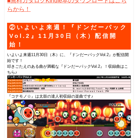
■無料カタログKindle本のダウンロードはこち
らから！
②いよいよ来週！『ドンだーパック
Vol.2』11月30日（木）配信開
始！
いよいよ来週11月30日（木）に、『ドンだーパックVol.2』が配信開
始です！
叩きごたえのある曲が満載な『ドンだーパックVol.2』！収録曲はこ
ちら♪
『コナモノ☆』は太鼓の達人初収録の楽曲です♪