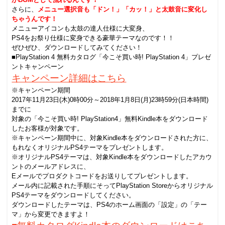
さらに、
メニュー選択音も「ドン！」「カッ！」と太鼓音に変化し
ちゃうんです！
メニューアイコンも太鼓の達人仕様に大変身、
PS4をお祭り仕様に変身できる豪華テーマなのです！！
ぜひぜひ、ダウンロードしてみてください！
■PlayStation 4 無料カタログ「今こそ買い時! PlayStation 4」プレゼ
ントキャンペーン
キャンペーン詳細はこちら
※キャンペーン期間
2017年11月23日(木)0時00分～2018年1月8日(月)23時59分(日本時間)
までに
対象の「今こそ買い時! PlayStation4」無料Kindle本をダウンロード
したお客様が対象です。
※キャンペーン期間中に、対象Kindle本をダウンロードされた方に、
もれなくオリジナルPS4テーマをプレゼントします。
※オリジナルPS4テーマは、対象Kindle本をダウンロードしたアカウ
ントのメールアドレスに、
Eメールでプロダクトコードをお送りしてプレゼントします。
メール内に記載された手順にそってPlayStation Storeからオリジナル
PS4テーマをダウンロードしてください。
ダウンロードしたテーマは、PS4のホーム画面の「設定」の「テー
マ」から変更できますよ！