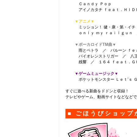
Ｃａｎｄｙ Ｐｏｐ
アイノカタチ ｆｅａｔ．ＨＩＤ
▼アニメ▼
ミッション！ 健・康・第・イチ
ｏｎｌｙ ｍｙ ｒａｉｌｇｕｎ
▼ボーカロイド
TM
曲▼
雨とペトラ ／ バルーン ｆｅ
バイオレンストリガー ／ 八王
残響 ／ １６４ ｆｅａｔ．ＧＵ
▼ゲームミュージック▼
ポケットモンスター Ｌｅｔ’ｓ Ｇ
すぐに遊べる新曲をドドンと収録！
テレビやゲーム、動画サイトなどなどで
■ ごほうびショップ