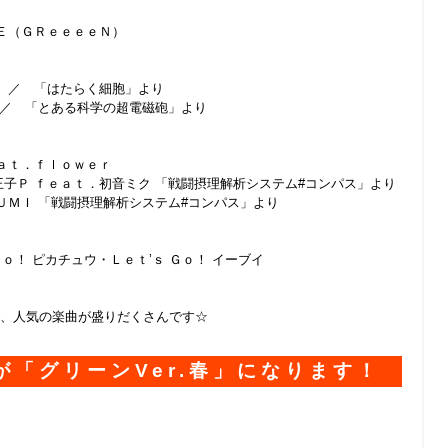
Ｅ（ＧＲｅｅｅｅＮ）
 ／ 「はたらく細胞」より
 ／ 「とある科学の超電磁砲」より
ａｔ．ｆｌｏｗｅｒ
子Ｐ ｆｅａｔ．初音ミク 「戦闘摂理解析システム#コンパス」より
ＭＩ 「戦闘摂理解析システム#コンパス」より
ｏ！ ピカチュウ・Ｌｅｔ’ｓ Ｇｏ！ イーブイ
、人気の楽曲が盛りだくさんです☆
が「グリーン
Ver.
春」になります！