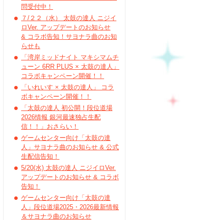
問受付中！
７/２２（水） 太鼓の達人 ニジイ
ロVer. アップデートのお知らせ
& コラボ告知！サヨナラ曲のお知
らせも
「湾岸ミッドナイト マキシマムチ
ューン 6RR PLUS × 太鼓の達人」
コラボキャンペーン開催！！
「いれいす × 太鼓の達人」 コラ
ボキャンペーン開催！！
「太鼓の達人 初公開！段位道場
2026情報 銀河最速独占生配
信！！」おさらい！
ゲームセンター向け「太鼓の達
人」サヨナラ曲のお知らせ & 公式
生配信告知！
5/20(水) 太鼓の達人 ニジイロVer.
アップデートのお知らせ & コラボ
告知！
ゲームセンター向け「太鼓の達
人」段位道場2025・2026最新情報
＆サヨナラ曲のお知らせ