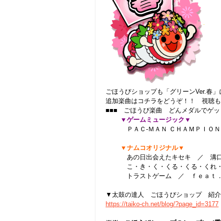
ごほうびショップも「グリーン
Ver.
春」
追加楽曲はコチラをどうぞ！！ 視聴も
■■■ ごほうび楽曲 どんメダルでゲッ
▼ゲームミュージック▼
ＰＡＣ-ＭＡＮ ＣＨＡＭＰＩＯＮ
▼ナムコオリジナル▼
あの日出会えたキセキ ／ 溝口
こ・き・く・くる・くる・くれ・
トラストゲーム ／ ｆｅａｔ．
▼太鼓の達人 ごほうびショップ 紹介
https://taiko-ch.net/blog/?page_id=3177