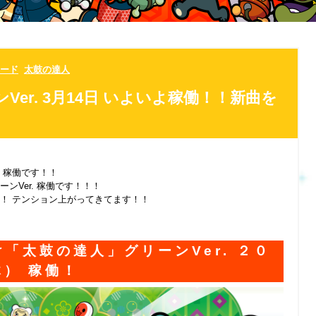
ード
太鼓の達人
Ver. 3月14日 いよいよ稼働！！新曲を
稼働です！！
ーン
Ver.
稼働です！！！
！ テンション上がってきてます！！
け「太鼓の達人」グリーン
Ver.
２０
） 稼働！