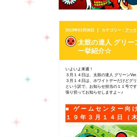
2019年03月08日
カテゴリー :
アーケ
太鼓の達人 グリーン
一挙紹介☆
いよいよ来週！
３月１４日は、太鼓の達人 グリーン
Ver.
３月１４日は、ホ
ワイトデーだけどグリ
という訳で、お知らせ担当の１１号です
張り切ってお知らせしますよ～♪
■ ゲームセンター向
１９年３月１４日（木