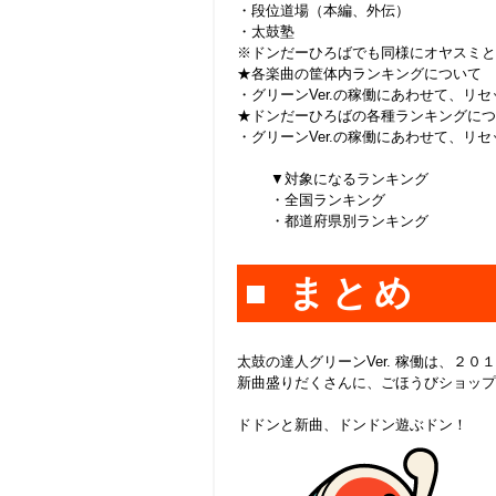
・段位道場（本編、外伝）
・太鼓塾
※ドンだーひろばでも同様にオヤスミと
★各楽曲の筐体内ランキングについて
・グリーン
Ver.
の稼働にあわせて、リセ
★ドンだーひろばの各種ランキングにつ
・グリーン
Ver.
の稼働にあわせて、リセ
▼対象になるランキング
・全国ランキング
・都道府県別ランキング
■ まとめ
太鼓の達人グリーン
Ver.
稼働は、２０１
新曲盛りだくさんに、ごほうびショップ
ドドンと新曲、ドンドン遊ぶドン！