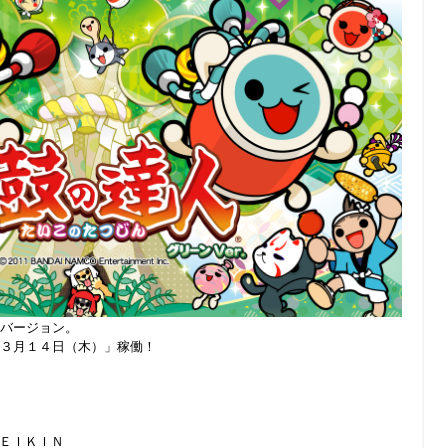
バージョン。
３月１４日（木）」稼働！
ＳＥＩＫＩＮ