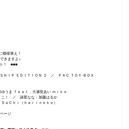
に模様替え！
できますよ♪
ト！ ■■■
ＳＨＩＰ ＥＤＩＴＩＯＮ ２ ／ ＰＡＣ ＴＯＹ-ＢＯＸ
ゆうま ｆｅａｔ．大瀬良あい ｍｉｋｏ
こ！ ／ 諸星なな・加藤はるか
ＳａＣｈｉ（ｈａｒｉｎｅｋｏ）
ページ