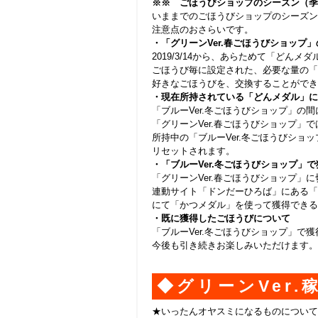
※※ ごほうびショップのシーズン（季
いままでのごほうびショップのシーズン
注意点のおさらいです。
・「グリーン
Ver.
春ご
ほうびショップ」
2019/3/14
から、あらためて「どんメダ
ごほうび毎に設定された、必要な量の「
好きなごほうびを、交換することができ
・現在所持されている「どんメダル」に
「ブルー
Ver.
冬ごほうびショップ」の間
「グリーン
Ver.
春ごほうびショップ」で
所持中の「ブルー
Ver.
冬ごほうびショッ
リセットされます。
・「ブルー
Ver.
冬ごほうびショップ」で
「グリーン
Ver.
春ごほうびショップ」に
連動サイト「ドンだーひろば」にある「
にて「かつメダル」を使って獲得できる
・既に獲得したごほうびについて
「ブルー
Ver.
冬ごほうびショップ」で獲
今後も引き続きお楽しみいただけます。
◆グリーン
Ver.
★いったんオヤスミになるものについて