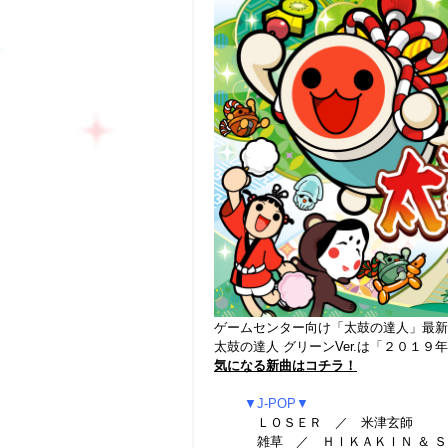
ゲームセンター向け「太鼓の達人」最新
太鼓の達人 グリーン
Ver.
は「２０１９年
気になる新曲はコチラ！
▼
J-POP
▼
ＬＯＳＥＲ ／ 米津玄師
雑草 ／ ＨＩＫＡＫＩＮ ＆ 