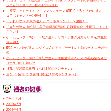
７/２２（水） 太鼓の達人 ニジイロVer. アップデートのお知らせ & コ
ラボ告知！サヨナラ曲のお知らせも
「湾岸ミッドナイト マキシマムチューン 6RR PLUS × 太鼓の達人」
コラボキャンペーン開催！！
「いれいす × 太鼓の達人」 コラボキャンペーン開催！！
「太鼓の達人 初公開！段位道場2026情報 銀河最速独占生配信！！」お
さらい！
ゲームセンター向け「太鼓の達人」サヨナラ曲のお知らせ & 公式生配
信告知！
5/20(水) 太鼓の達人 ニジイロVer. アップデートのお知らせ & コラボ告
知！
ゲームセンター向け「太鼓の達人」段位道場2025・2026最新情報＆サ
ヨナラ曲のお知らせ
挑戰！闇黑鼓眾挑戰（挑戦！闇のドンチャレ）
도전! 어둠의 쿵 챌린지（挑戦！闇のドンチャレ）
2026年8月
2026年7月
2026年6月