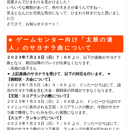
花屋さんでひまわりを見かけました！
いろいろな種類があって、色や大きさが違うんですね～。
見るとなんだか元気な気分になって、ひまわり好きだなと思いまし
た◎
さてさて、お知らせスタート！
■ ゲームセンター向け「太鼓の達
人」のサヨナラ曲について
２０２３
年７月２３日（日）７：００
より、以下の楽曲がサヨナラ
曲となり、期日以降のプレイが出来なくなります。
・高嶺の花子さん
▼ 上記楽曲のサヨナラを受けて、以下の対応を行います。 ▼
【挑戦状・大会について】
２０２３年７月５日（水）０：００ より、ドンだーひろばにて、該
当のサヨナラ曲を含む大会・挑戦状の作成ができなくなります。
【王冠・スコアランクの数について】
２０２３年７月２３日（日）２：００頃 より、ドンだーひろばのマ
イメニューに表示される王冠・スコアランクの数が、今回のサヨナ
ラ曲で獲得していた分を引いた状態になります。
【スコア・ランキングについて】
２０２３年７月２３日（日）７：００ より、ドンだーひろばにて、
該当のサヨナラ曲のスコア表示、ランキングの表示が行われなくな