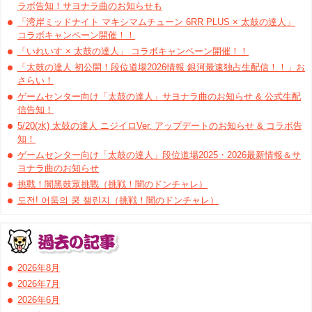
ラボ告知！サヨナラ曲のお知らせも
「湾岸ミッドナイト マキシマムチューン 6RR PLUS × 太鼓の達人」
コラボキャンペーン開催！！
「いれいす × 太鼓の達人」 コラボキャンペーン開催！！
「太鼓の達人 初公開！段位道場2026情報 銀河最速独占生配信！！」お
さらい！
ゲームセンター向け「太鼓の達人」サヨナラ曲のお知らせ & 公式生配
信告知！
5/20(水) 太鼓の達人 ニジイロVer. アップデートのお知らせ & コラボ告
知！
ゲームセンター向け「太鼓の達人」段位道場2025・2026最新情報＆サ
ヨナラ曲のお知らせ
挑戰！闇黑鼓眾挑戰（挑戦！闇のドンチャレ）
도전! 어둠의 쿵 챌린지（挑戦！闇のドンチャレ）
2026年8月
2026年7月
2026年6月