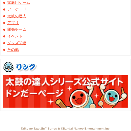
家庭用ゲーム
アーケード
太鼓の達人
アプリ
開発チーム
イベント
グッズ関連
その他
Taiko no Tatsujin™Series & ©Bandai Namco Entertainment Inc.