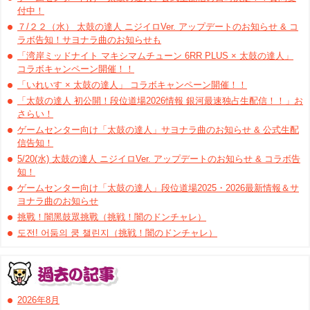
付中！
７/２２（水） 太鼓の達人 ニジイロVer. アップデートのお知らせ & コ
ラボ告知！サヨナラ曲のお知らせも
「湾岸ミッドナイト マキシマムチューン 6RR PLUS × 太鼓の達人」
コラボキャンペーン開催！！
「いれいす × 太鼓の達人」 コラボキャンペーン開催！！
「太鼓の達人 初公開！段位道場2026情報 銀河最速独占生配信！！」お
さらい！
ゲームセンター向け「太鼓の達人」サヨナラ曲のお知らせ & 公式生配
信告知！
5/20(水) 太鼓の達人 ニジイロVer. アップデートのお知らせ & コラボ告
知！
ゲームセンター向け「太鼓の達人」段位道場2025・2026最新情報＆サ
ヨナラ曲のお知らせ
挑戰！闇黑鼓眾挑戰（挑戦！闇のドンチャレ）
도전! 어둠의 쿵 챌린지（挑戦！闇のドンチャレ）
2026年8月