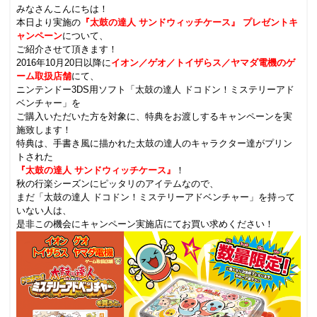
みなさんこんにちは！
本日より実施の
『太鼓の達人 サンドウィッチケース』 プレゼントキ
ャンペーン
について、
ご紹介させて頂きます！
2016年10月20日以降に
イオン／ゲオ／トイザらス／ヤマダ電機のゲ
ーム取扱店舗
にて、
ニンテンドー3DS用ソフト「太鼓の達人 ドコドン！ミステリーアド
ベンチャー」を
ご購入いただいた方を対象に、特典をお渡しするキャンペーンを実
施致します！
特典は、手書き風に描かれた太鼓の達人のキャラクター達がプリン
トされた
『太鼓の達人 サンドウィッチケース』
！
秋の行楽シーズンにピッタリのアイテムなので、
まだ「太鼓の達人 ドコドン！ミステリーアドベンチャー」を持って
いない人は、
是非この機会にキャンペーン実施店にてお買い求めください！