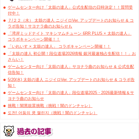
ゲームセンター向け「太鼓の達人」公式生配信の日時決定！！質問受
付中！
７/２２（水） 太鼓の達人 ニジイロVer. アップデートのお知らせ & コ
ラボ告知！サヨナラ曲のお知らせも
「湾岸ミッドナイト マキシマムチューン 6RR PLUS × 太鼓の達人」
コラボキャンペーン開催！！
「いれいす × 太鼓の達人」 コラボキャンペーン開催！！
「太鼓の達人 初公開！段位道場2026情報 銀河最速独占生配信！！」お
さらい！
ゲームセンター向け「太鼓の達人」サヨナラ曲のお知らせ & 公式生配
信告知！
5/20(水) 太鼓の達人 ニジイロVer. アップデートのお知らせ & コラボ告
知！
ゲームセンター向け「太鼓の達人」段位道場2025・2026最新情報＆サ
ヨナラ曲のお知らせ
挑戰！闇黑鼓眾挑戰（挑戦！闇のドンチャレ）
도전! 어둠의 쿵 챌린지（挑戦！闇のドンチャレ）