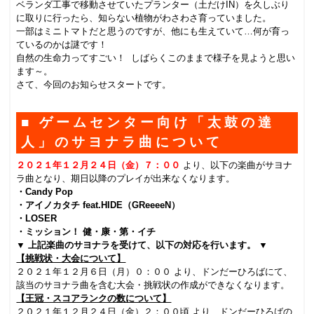
ベランダ工事で移動させていたプランター（土だけIN）を久しぶり
に取りに行ったら、知らない植物がわさわさ育っていました。
一部はミニトマトだと思うのですが、他にも生えていて…何が育っ
ているのかは謎です！
自然の生命力ってすごい！ しばらくこのままで様子を見ようと思い
ます～。
さて、今回のお知らせスタートです。
■ ゲームセンター向け「太鼓の達
人」のサヨナラ曲について
２０２１年１２月２４日（金）７：００
より、以下の楽曲がサヨナ
ラ曲となり、期日以降のプレイが出来なくなります。
・Candy Pop
・アイノカタチ feat.HIDE（GReeeeN）
・LOSER
・ミッション！ 健・康・第・イチ
▼ 上記楽曲のサヨナラを受けて、以下の対応を行います。 ▼
【挑戦状・大会について】
２０２１年１２月６日（月）０：００ より、ドンだーひろばにて、
該当のサヨナラ曲を含む大会・挑戦状の作成ができなくなります。
【王冠・スコアランクの数について】
２０２１年１２月２４日（金）２：００頃 より、ドンだーひろばの