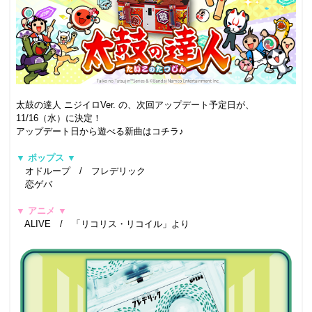
太鼓の達人 ニジイロVer. の、次回アップデート予定日が、
11/16（水）に決定！
アップデート日から遊べる新曲はコチラ♪
▼ ポップス ▼
オドループ / フレデリック
恋ゲバ
▼ アニメ ▼
ALIVE / 「リコリス・リコイル」より