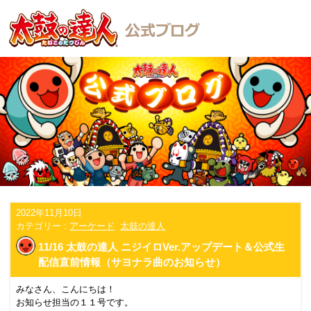
2022年11月10日
カテゴリー :
アーケード
太鼓の達人
11/16 太鼓の達人 ニジイロVer.アップデート＆公式生
配信直前情報（サヨナラ曲のお知らせ）
みなさん、こんにちは！
お知らせ担当の１１号です。