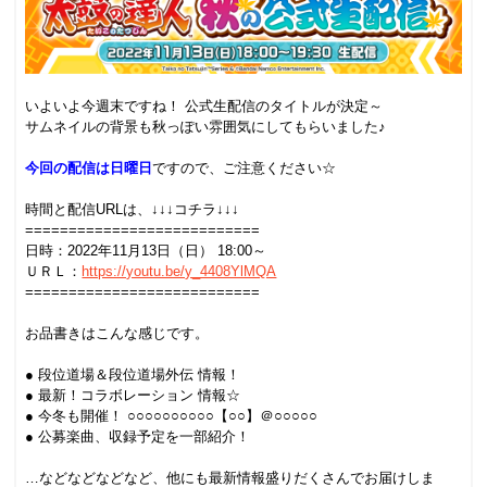
いよいよ今週末ですね！ 公式生配信のタイトルが決定～
サムネイルの背景も秋っぽい雰囲気にしてもらいました♪
今回の配信は日曜日
ですので、ご注意ください☆
時間と配信URLは、↓↓↓コチラ↓↓↓
===========================
日時：2022年11月13日（日） 18:00～
ＵＲＬ：
https://youtu.be/y_4408YlMQA
===========================
お品書きはこんな感じです。
● 段位道場＆段位道場外伝 情報！
● 最新！コラボレーション 情報☆
● 今冬も開催！ ○○○○○○○○○○【○○】＠○○○○○
● 公募楽曲、収録予定を一部紹介！
…などなどなどなど、他にも最新情報盛りだくさんでお届けしま