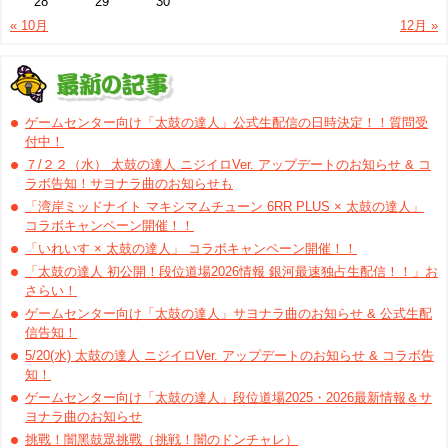
28
29
30
« 10月
12月 »
ゲームセンター向け「太鼓の達人」公式生配信の日時決定！！質問受
付中！
７/２２（水） 太鼓の達人 ニジイロVer. アップデートのお知らせ & コ
ラボ告知！サヨナラ曲のお知らせも
「湾岸ミッドナイト マキシマムチューン 6RR PLUS × 太鼓の達人」
コラボキャンペーン開催！！
「いれいす × 太鼓の達人」 コラボキャンペーン開催！！
「太鼓の達人 初公開！段位道場2026情報 銀河最速独占生配信！！」お
さらい！
ゲームセンター向け「太鼓の達人」サヨナラ曲のお知らせ & 公式生配
信告知！
5/20(水) 太鼓の達人 ニジイロVer. アップデートのお知らせ & コラボ告
知！
ゲームセンター向け「太鼓の達人」段位道場2025・2026最新情報＆サ
ヨナラ曲のお知らせ
挑戰！闇黑鼓眾挑戰（挑戦！闇のドンチャレ）