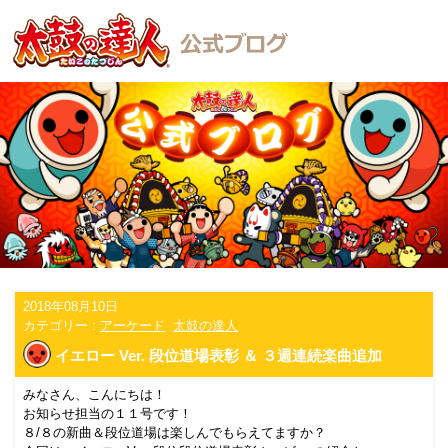
2018年08月10日
カテゴリー :
アーケード
太鼓の達人
イエロー Ver. 段位道場表彰 ＆ ３週連続楽曲追加
みなさん、こんにちは！
お知らせ担当の１１号です！
８/８
の新曲＆段位道場は楽しんでもらえてますか？