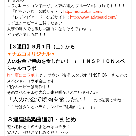
コラボレーション楽曲が、太鼓の達人 ブルー
Ver.
に収録です！！！
「むらたたむ」公式サイト ：
http://muratatam.com/
「レディビアード」公式サイト：
http://www.ladybeard.com/
まずはムービーをご覧ください！
太鼓の達人でも激しい譜面になりそうですね～。
どうぞお楽しみに！！
【３週目】９月１日（土）から
▼ナムコオリジナル▼
人のお金で焼肉を食したい！ / ＩＮＳＰＩＯＮスペ
シャルコラボ
昨年夏にコラボ
した、サウンド制作スタジオ「
INSPION
」さんとの
スペシャルコラボ楽曲です！
紹介ムービーは制作中！
そのスペシャルな内容は未だ明かされていませんが…
「人のお金で焼肉を食したい！」
のは確実ですね！
１１号はタンとハラミ、レバーでお願いしま～す。
３週連続楽曲追加・まとめ
遊べる日と曲名のまとめはコチラ！
皆さん、ぜひお楽しみください～♪