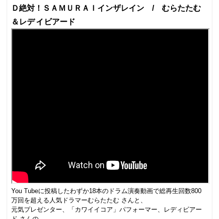
Ｄ絶対！ＳＡＭＵＲＡＩインザレイン /
むらたたむ
ィ
＆レデ
ビアード
You Tube
に投稿したわずか
18
本のドラム演奏動画で総再生回数
800
万回を超える人気ドラマーむらたたむ さんと、
元気プレゼンター、「カワイイコア」パフォーマー、レディビアー
ド さんの、