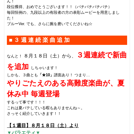
ん！
段位獲得、おめでとうございます！！（パチパチパチパチ）
毎回恒例の、九段以上の有段者の方の表彰ムービーを用意しまし
た！
ブルー
Ver.
でも、さらに腕を磨いでくださいね☆
■３週連続楽曲追加
３週連続で新曲
８月１８日（土）から、
なんと！
を追加
しちゃいます！
しかも、３曲とも
「★10」
譜面あり！ つまり…
やりごたえのある高難度楽曲が、夏
休み中 毎週登場
するって事です！！！
これは夏バテしている暇もありませんね～。
さっそく紹介していきます！！
【１週目】８月１８日（土）より
▼バラエティ▼