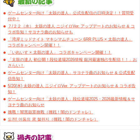
ゲームセンター向け「太鼓の達人」公式生配信の日時決定！！質問受
付中！
７/２２（水） 太鼓の達人 ニジイロVer. アップデートのお知らせ & コ
ラボ告知！サヨナラ曲のお知らせも
「湾岸ミッドナイト マキシマムチューン 6RR PLUS × 太鼓の達人」
コラボキャンペーン開催！！
「いれいす × 太鼓の達人」 コラボキャンペーン開催！！
「太鼓の達人 初公開！段位道場2026情報 銀河最速独占生配信！！」お
さらい！
ゲームセンター向け「太鼓の達人」サヨナラ曲のお知らせ & 公式生配
信告知！
5/20(水) 太鼓の達人 ニジイロVer. アップデートのお知らせ & コラボ告
知！
ゲームセンター向け「太鼓の達人」段位道場2025・2026最新情報＆サ
ヨナラ曲のお知らせ
挑戰！闇黑鼓眾挑戰（挑戦！闇のドンチャレ）
도전! 어둠의 쿵 챌린지（挑戦！闇のドンチャレ）