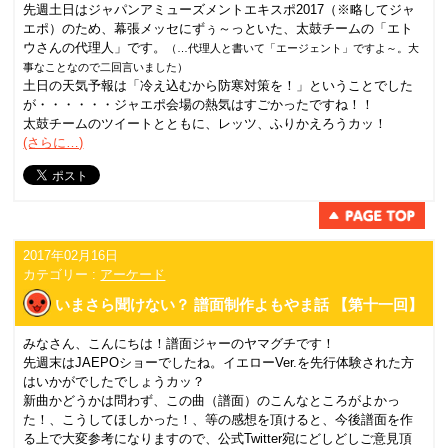
先週土日はジャパンアミューズメントエキスポ2017（※略してジャ
エポ）のため、幕張メッセにずぅ～っといた、太鼓チームの「エト
ウさんの代理人」です。
（…代理人と書いて「エージェント」ですよ～。大
事なことなので二回言いました）
土日の天気予報は「冷え込むから防寒対策を！」ということでした
が・・・・・・ジャエポ会場の熱気はすごかったですね！！
太鼓チームのツイートとともに、レッツ、ふりかえろうカッ！
(さらに…)
2017年02月16日
カテゴリー :
アーケード
いまさら聞けない？ 譜面制作よもやま話 【第十一回】
みなさん、こんにちは！譜面ジャーのヤマグチです！
先週末はJAEPOショーでしたね。イエローVer.を先行体験された方
はいかがでしたでしょうカッ？
新曲かどうかは問わず、この曲（譜面）のこんなところがよかっ
た！、こうしてほしかった！、等の感想を頂けると、今後譜面を作
る上で大変参考になりますので、公式Twitter宛にどしどしご意見頂