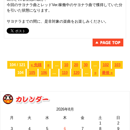
今回のサヨナラ曲とレッドVer.稼働中のサヨナラ曲で獲得していた分
を引いた状態になります。
サヨナラまでの間に、是非対象の楽曲をお楽しみください。
104 / 121
« 先頭
«
...
10
20
30
...
102
103
104
105
106
...
110
120
...
»
最後 »
2026年8月
月
火
水
木
金
土
日
1
2
3
4
5
6
7
8
9