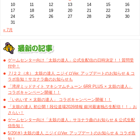
10
11
12
13
14
15
16
17
18
19
20
21
22
23
24
25
26
27
28
29
30
31
« 7月
ゲームセンター向け「太鼓の達人」公式生配信の日時決定！！質問受
付中！
７/２２（水） 太鼓の達人 ニジイロVer. アップデートのお知らせ & コ
ラボ告知！サヨナラ曲のお知らせも
「湾岸ミッドナイト マキシマムチューン 6RR PLUS × 太鼓の達人」
コラボキャンペーン開催！！
「いれいす × 太鼓の達人」 コラボキャンペーン開催！！
「太鼓の達人 初公開！段位道場2026情報 銀河最速独占生配信！！」お
さらい！
ゲームセンター向け「太鼓の達人」サヨナラ曲のお知らせ & 公式生配
信告知！
5/20(水) 太鼓の達人 ニジイロVer. アップデートのお知らせ & コラボ告
知！