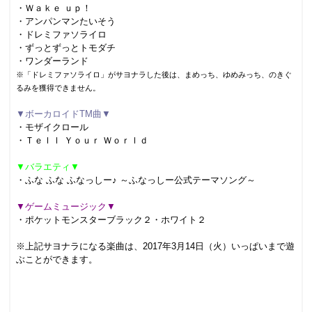
・Ｗａｋｅ ｕｐ！
・アンパンマンたいそう
・ドレミファソライロ
・ずっとずっとトモダチ
・ワンダーランド
※「ドレミファソライロ」がサヨナラした後は、
まめっち、ゆめみっち、のきぐ
るみを獲得できません。
▼ボーカロイドTM曲▼
・モザイクロール
・Ｔｅｌｌ Ｙｏｕｒ Ｗｏｒｌｄ
▼バラエティ▼
・ふな ふな ふなっしー♪ ～ふなっしー公式テーマソング～
▼ゲームミュージック▼
・ポケットモンスターブラック２・ホワイト２
※上記サヨナラになる楽曲は、2017年3月14日（火）いっぱいまで遊
ぶことができます。