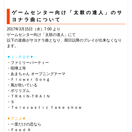
ゲームセンター向け「太鼓の達人」のサ
ヨナラ曲について
2017年3月15日（水）7:00 より
ゲームセンター向け「太鼓の達人」にて
以下の楽曲がサヨナラ曲となり、期日以降のプレイが出来なくなり
ます。
▼Ｊ－ＰＯＰ▼
・ファミリーパーティー
・喧嘩上等
・あまちゃん オープニングテーマ
・Ｆｌｏｗｅｒ Ｓｏｎｇ
・風が吹いている
・ポリリズム
・ＴＲＡＩＮ‐ＴＲＡＩＮ
・Ｓ
・Ｔｅｌｅｃａｓｔｉｃ ｆａｋｅ ｓｈｏｗ
▼アニメ▼
・一度だけの恋なら
・Ｆｅｅｄ Ａ